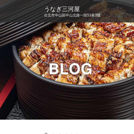
うなぎ三河屋
台北市中山區中山北路一段53巷3號
BLOG
Home