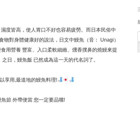
，濕度皆高，使人胃口不好也容易疲勞。而日本民俗中
食物對身體健康好的說法，日文中鰻魚（音： Unagi）
食用營養 豐富、入口柔軟細緻、燻香撲鼻的燒鰻來提
」之日，鰻魚飯 已然成為這一天的代名詞了。
以享用,最道地的鰻魚料理!
魚節 外帶便當 您一定要品嚐!