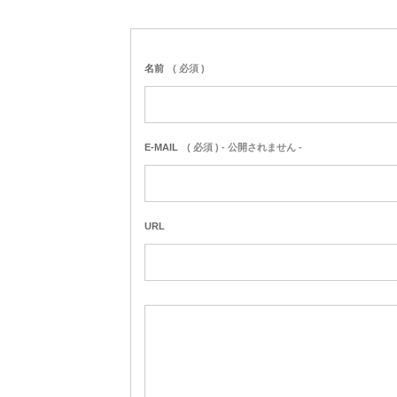
名前
( 必須 )
E-MAIL
( 必須 ) - 公開されません -
URL