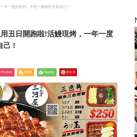
現烤，一年一度的節日，不吃一碗都對不起自己 !
二) 土用丑日開跑啦!活鰻現烤，一年一度
己 !
Pocket
RSS
feedly
Pin it