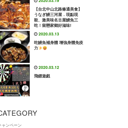
2020.03.19
【台北中山北路條通美食】
うなぎ鰻三河屋．現點現
殺、激美味名古屋鰻魚三
吃！留戀家鄉好滋味!
2020.03.13
吃鰻魚補身體 增強身體免疫
力
2020.03.12
飛鏢遊戯
CATEGORY
キャンペーン