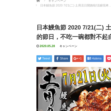
キャンペーン
日本鰻魚節 2020 7/21(二) 土用丑日開跑啦!活鰻
日本鰻魚節 2020 7/21(
的節日，不吃一碗都對不起自
2020.05.28
キャンペーン
Tweet
Share
+1
Hatena