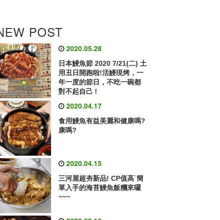
NEW POST
2020.05.28
日本鰻魚節 2020 7/21(二) 土
用丑日開跑啦!活鰻現烤，一
年一度的節日，不吃一碗都
對不起自己 !
2020.04.17
食用鰻魚有益美麗和健康嗎?
康嗎?
2020.04.15
三河屋超夯新品! CP值高˙簡
單入手的海苔鰻魚飯糰來囉
~~~