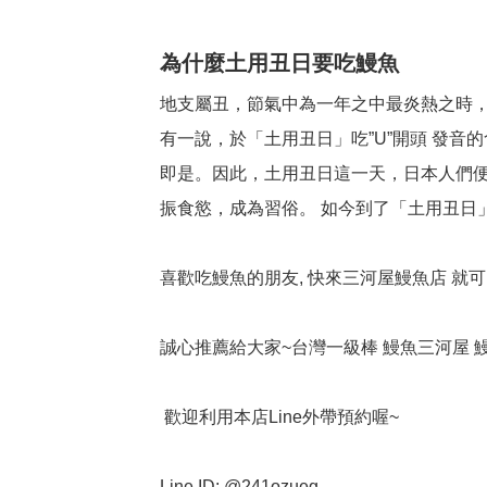
為什麼土用丑日要吃鰻魚
地支屬丑，節氣中為一年之中最炎熱之時
有一說，於「土用丑日」吃”U”開頭 發音的
即是。因此，土用丑日這一天，日本人們便
振食慾，成為習俗。 如今到了「土用丑日
喜歡吃鰻魚的朋友, 快來三河屋鰻魚店 就可
誠心推薦給大家~台灣一級棒 鰻魚三河屋 鰻
歡迎利用本店Line外帶預約喔~
Line ID: @241ozueg